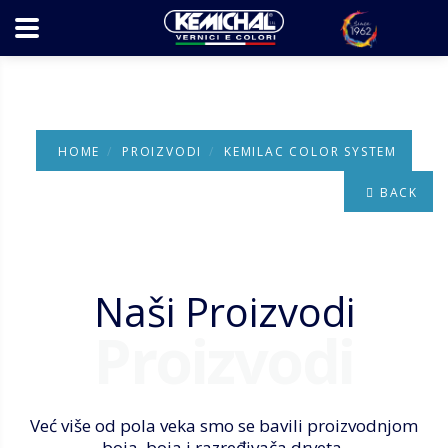
HOME
PROIZVODI
KEMILAC COLOR SYSTEM
BACK
Naši Proizvodi
Proizvodi
Već više od pola veka smo se bavili proizvodnjom
boja, boja i razređivača drveta.