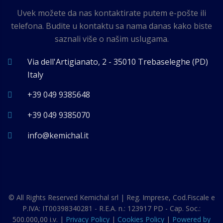
Uvek možete da nas kontaktirate putem e-pošte ili
telefona. Budite u kontaktu sa nama danas kako biste
saznali više o našim uslugama.
Via dell'Artigianato, 2 - 35010 Trebaseleghe (PD)
Italy
+39 049 9385648
+39 049 9385070
ti.lahcimek@ofni
© All Rights Reserved
Kemichal srl | Reg. Imprese, Cod.Fiscale e
P.IVA: IT00398340281 - R.E.A. n.: 123917 PD - Cap. Soc.:
500.000,00 i.v. |
Privacy Policy
|
Cookies Policy
|
Powered by