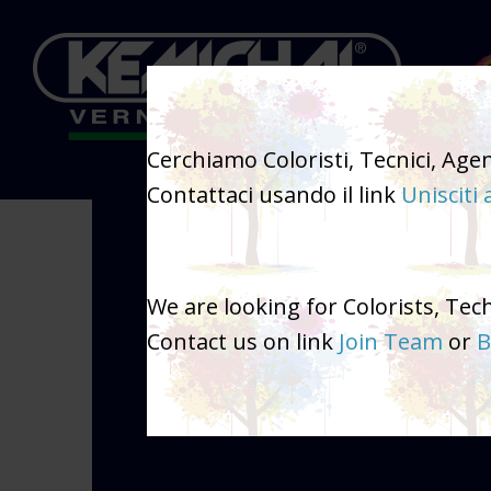
Cerchiamo Coloristi, Tecnici, Agen
KEMICHAL
PR
Contattaci usando il link
Unisciti 
We are looking for Colorists, Tec
Contact us on link
Join Team
or
B