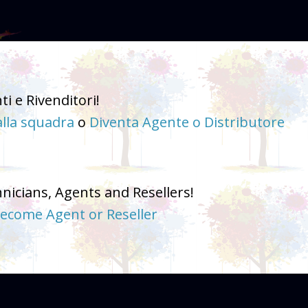
ti e Rivenditori!
ODUKTY
KATALOGI
WYSTAWA I WYDARZENIA
alla squadra
o
Diventa Agente o Distributore
hnicians, Agents and Resellers!
ecome Agent or Reseller