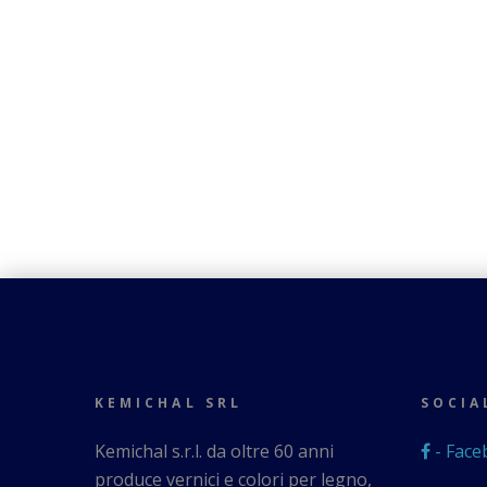
KEMICHAL SRL
SOCIA
Kemichal s.r.l. da oltre 60 anni
- Face
produce vernici e colori per legno,