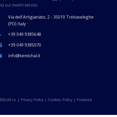
iù sui nostri servizi.
Via dell'Artigianato, 2 - 35010 Trebaseleghe
(PD) Italy
+39 049 9385648
+39 049 9385070
ti.lahcimek@ofni
000,00 i.v. |
Privacy Policy
|
Cookies Policy
|
Powered