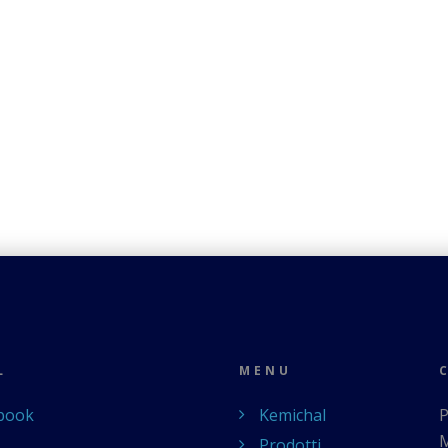
L
MENU
book
Kemichal
P
M
Prodotti