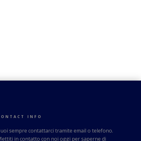
CONTACT INFO
uoi sempre contattarci tramite email o telefono.
ettiti in contatto con noi oggi per saperne di