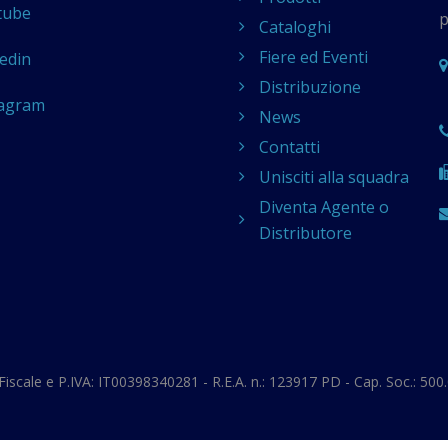
tube
p
Cataloghi
Fiere ed Eventi
edin
Distribuzione
tagram
News
Contatti
Unisciti alla squadra
Diventa Agente o
Distributore
iscale e P.IVA: IT00398340281 - R.E.A. n.: 123917 PD - Cap. Soc.: 500.