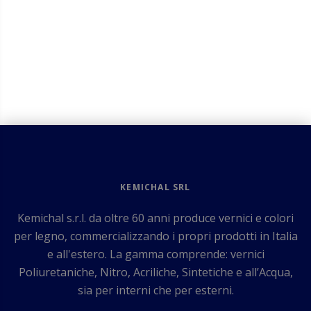
KEMICHAL SRL
Kemichal s.r.l. da oltre 60 anni produce vernici e colori
per legno, commercializzando i propri prodotti in Italia
e all'estero. La gamma comprende: vernici
Poliuretaniche, Nitro, Acriliche, Sintetiche e all’Acqua,
sia per interni che per esterni.