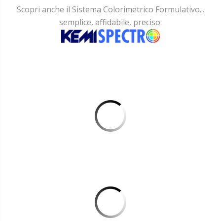
Scopri anche il Sistema Colorimetrico Formulativo...
semplice, affidabile, preciso:
PASTE A
SOLVENTE PER
PASTE
SISTEMA
ALL'ACQUA
TINTOMETRICO
PER SISTEMA
CARTELLA
TINTOMETRICO
COLORI
KEMILAC
CARTELLA
COLORI
CARTELLA
RAL
COLORI
NCS